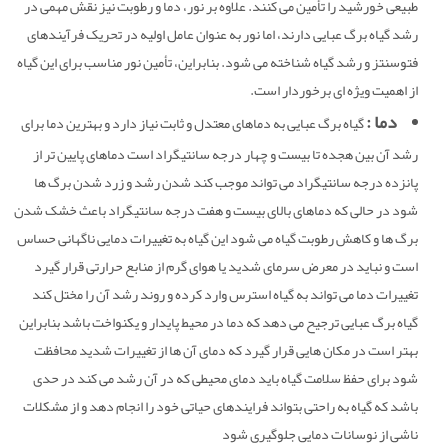
طبیعی خورشید را تأمین می کنند. علاوه بر نور، دما و رطوبت نیز نقش مهمی در
رشد گیاه برگ عبایی دارند، اما نور به عنوان عامل اولیه در تحریک فرآیندهای
فتوسنتز و رشد گیاه شناخته می شود. بنابراین، تأمین نور مناسب برای این گیاه
از اهمیت ویژه ای برخوردار است.
دما :
گیاه برگ عبایی به دماهای معتدل و ثابت نیاز دارد و بهترین دما برای
رشد آن بین هجده تا بیست و چهار درجه سانتیگراد است دماهای پایین تر از
پانزده درجه سانتیگراد می تواند موجب کند شدن رشد و زرد شدن برگ ها
شود در حالی که دماهای بالای بیست و هفت درجه سانتیگراد باعث خشک شدن
برگ ها و کاهش رطوبت گیاه می شود این گیاه به تغییرات دمایی ناگهانی حساس
است و نباید در معرض سرمای شدید یا هوای گرم از منابع حرارتی قرار گیرد
تغییرات دما می تواند به گیاه استرس وارد کرده و روند رشد آن را مختل کند
گیاه برگ عبایی ترجیح می دهد که دما در محیط پایدار و یکنواخت باشد بنابراین
بهتر است در مکان هایی قرار گیرد که دمای آن ها از تغییرات شدید محافظت
شود برای حفظ سلامت گیاه باید دمای محیطی که در آن رشد می کند در حدی
باشد که گیاه به راحتی بتواند فرایندهای حیاتی خود را انجام دهد و از مشکلات
ناشی از نوسانات دمایی جلوگیری شود