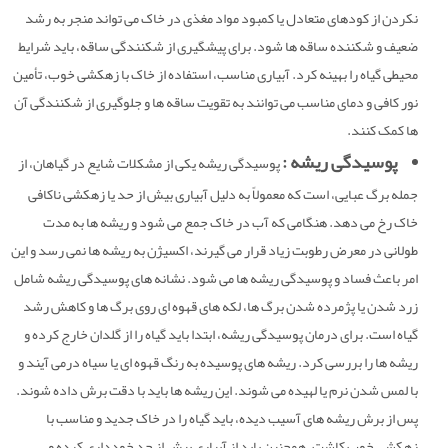
نکردن از کودهای متعادل یا کمبود مواد مغذی در خاک می تواند منجر به رشد
ضعیف و شکننده ساقه ها شود. برای پیشگیری از شکنندگی ساقه، باید شرایط
محیطی گیاه را بهینه کرد. آبیاری مناسب، استفاده از خاک با زهکشی خوب، تأمین
نور کافی و دمای مناسب می توانند به تقویت ساقه ها و جلوگیری از شکنندگی آن
ها کمک کنند.
پوسیدگی ریشه :
پوسیدگی ریشه یکی از مشکلات شایع در گیاهان، از
جمله برگ عبایی، است که معمولاً به دلیل آبیاری بیش از حد یا زهکشی ناکافی
خاک رخ می دهد. هنگامی که آب در خاک جمع می شود و ریشه ها به مدت
طولانی در معرض رطوبت زیاد قرار می گیرند، اکسیژن به ریشه ها نمی رسد و این
امر باعث فساد و پوسیدگی ریشه ها می شود. نشانه های پوسیدگی ریشه شامل
زرد شدن یا پژمرده شدن برگ ها، لکه های قهوه ای روی برگ ها و کاهش رشد
گیاه است. برای درمان پوسیدگی ریشه، ابتدا باید گیاه را از گلدان خارج کرده و
ریشه ها را بررسی کرد. ریشه های پوسیده به رنگ قهوه ای یا سیاه درمی آیند و
با لمس شدن نرم یا لهیده می شوند. این ریشه ها باید با دقت برش داده شوند.
پس از برش ریشه های آسیب دیده، باید گیاه را در خاک جدید و مناسب با
زهکشی خوب کاشت. همچنین باید از آبیاری بیش از حد خودداری کرده و