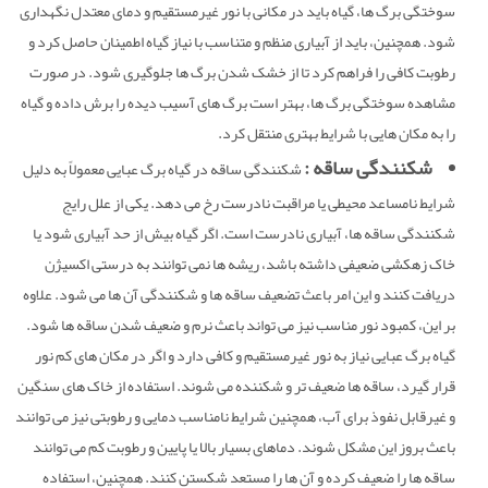
سوختگی برگ ها، گیاه باید در مکانی با نور غیرمستقیم و دمای معتدل نگهداری
شود. همچنین، باید از آبیاری منظم و متناسب با نیاز گیاه اطمینان حاصل کرد و
رطوبت کافی را فراهم کرد تا از خشک شدن برگ ها جلوگیری شود. در صورت
مشاهده سوختگی برگ ها، بهتر است برگ های آسیب دیده را برش داده و گیاه
را به مکان هایی با شرایط بهتری منتقل کرد.
شکنندگی ساقه :
شکنندگی ساقه در گیاه برگ عبایی معمولاً به دلیل
شرایط نامساعد محیطی یا مراقبت نادرست رخ می دهد. یکی از علل رایج
شکنندگی ساقه ها، آبیاری نادرست است. اگر گیاه بیش از حد آبیاری شود یا
خاک زهکشی ضعیفی داشته باشد، ریشه ها نمی توانند به درستی اکسیژن
دریافت کنند و این امر باعث تضعیف ساقه ها و شکنندگی آن ها می شود. علاوه
بر این، کمبود نور مناسب نیز می تواند باعث نرم و ضعیف شدن ساقه ها شود.
گیاه برگ عبایی نیاز به نور غیرمستقیم و کافی دارد و اگر در مکان های کم نور
قرار گیرد، ساقه ها ضعیف تر و شکننده می شوند. استفاده از خاک های سنگین
و غیرقابل نفوذ برای آب، همچنین شرایط نامناسب دمایی و رطوبتی نیز می توانند
باعث بروز این مشکل شوند. دماهای بسیار بالا یا پایین و رطوبت کم می توانند
ساقه ها را ضعیف کرده و آن ها را مستعد شکستن کنند. همچنین، استفاده