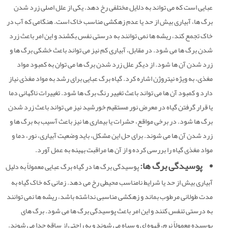
عبایی است که می تواند به دلایل مختلفی رخ دهد. یکی از علل اصلی زرد شدن
برگ ها، آبیاری بیش از حد یا عدم زهکشی مناسب خاک است. هنگامی که آب در
خاک تجمع کند، ریشه ها نمی توانند به درستی نفس بکشند و این امر باعث زرد
شدن برگ ها می شود. در مقابل، آبیاری کم نیز می تواند باعث خشکی برگ ها و
زرد شدن آن ها شود. از دیگر علل زرد شدن برگ ها می توان به کمبود مواد
مغذی، به ویژه نیتروژن اشاره کرد. گیاه برگ عبایی برای رشد به مواد مغذی نیاز
دارد و کمبود آن ها می تواند باعث تغییر رنگ برگ ها شود. تغییرات ناگهانی دما
یا قرار گرفتن گیاه در معرض نور مستقیم خورشید نیز می تواند باعث زرد شدن
برگ ها شود. در برخی مواقع، حشرات یا بیماری ها نیز باعث آسیب به برگ ها و
زرد شدن آن ها می شوند. برای حل این مشکل، باید وضعیت آبیاری، نور، دما و
مواد مغذی گیاه را بررسی کرده و از آن ها مراقبت بهینه به عمل آورد.
پوسیدگی برگ ها:
پوسیدگی برگ ها در گیاه برگ عبایی معمولاً به دلیل
آبیاری بیش از حد یا شرایط نامناسب محیطی رخ می دهد. زمانی که خاک گیاه به
مدت طولانی مرطوب بماند و زهکشی مناسبی نداشته باشد، ریشه ها نمی توانند
به درستی تنفس کنند و این امر باعث پوسیدگی برگ ها می شود. برگ های
پوسیده معمولاً نرم، قهوه ای و سیاه می شوند و به راحتی از ساقه جدا می شوند.