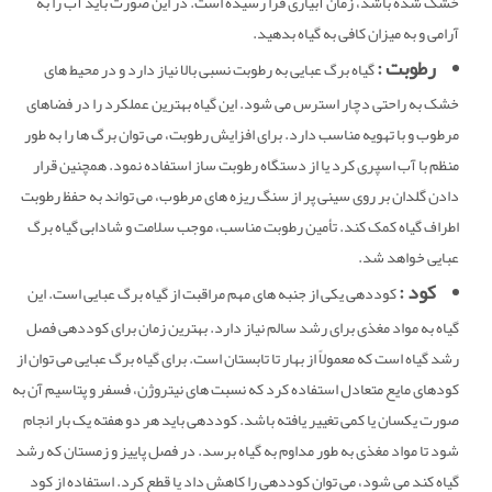
خشک شده باشد، زمان آبیاری فرا رسیده است. در این صورت باید آب را به
آرامی و به میزان کافی به گیاه بدهید.
رطوبت :
گیاه برگ عبایی به رطوبت نسبی بالا نیاز دارد و در محیط های
خشک به راحتی دچار استرس می شود. این گیاه بهترین عملکرد را در فضاهای
مرطوب و با تهویه مناسب دارد. برای افزایش رطوبت، می توان برگ ها را به طور
منظم با آب اسپری کرد یا از دستگاه رطوبت ساز استفاده نمود. همچنین قرار
دادن گلدان بر روی سینی پر از سنگ ریزه های مرطوب، می تواند به حفظ رطوبت
اطراف گیاه کمک کند. تأمین رطوبت مناسب، موجب سلامت و شادابی گیاه برگ
عبایی خواهد شد.
کود :
کوددهی یکی از جنبه های مهم مراقبت از گیاه برگ عبایی است. این
گیاه به مواد مغذی برای رشد سالم نیاز دارد. بهترین زمان برای کوددهی فصل
رشد گیاه است که معمولاً از بهار تا تابستان است. برای گیاه برگ عبایی می توان از
محصولات
کودهای مایع متعادل استفاده کرد که نسبت های نیتروژن، فسفر و پتاسیم آن به
صورت یکسان یا کمی تغییر یافته باشد. کوددهی باید هر دو هفته یک بار انجام
خدمات
شود تا مواد مغذی به طور مداوم به گیاه برسد. در فصل پاییز و زمستان که رشد
نمایندگی ها
گیاه کند می شود، می توان کوددهی را کاهش داد یا قطع کرد. استفاده از کود