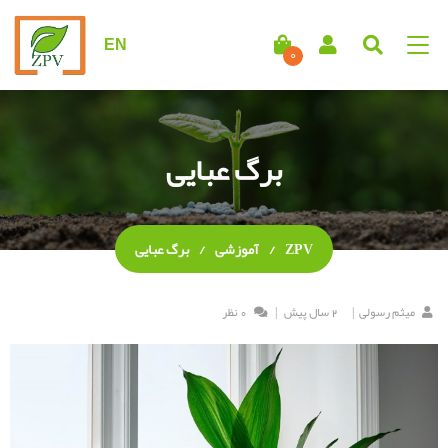
EN
0
برگ عبایی
ZPV
آموزشی
برگ عبایی
میثم رسولی
2 سال پیش
0 نظر