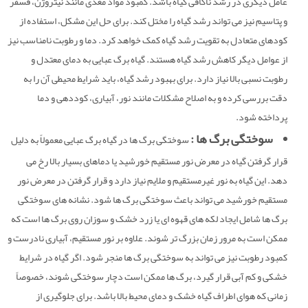
عامل دیگری در رشد ناکافی گیاه باشد. کمبود مواد مغذی مانند نیتروژن، فسفر
و پتاسیم نیز می تواند رشد گیاه را مختل کند. برای حل این مشکل، استفاده از
کودهای متعادل به تقویت رشد گیاه کمک خواهد کرد. دما و رطوبت نامناسب نیز
از عوامل دیگر کاهش رشد گیاه هستند. گیاه برگ عبایی به دمای معتدل و
رطوبت نسبی بالا نیاز دارد. برای بهبود رشد گیاه، باید شرایط محیطی آن را به
دقت بررسی کرده و به اصلاح مشکلات مانند نور، آبیاری، کوددهی و دما
پرداخته شود.
سوختگی برگ ها :
سوختگی برگ ها در گیاه برگ عبایی معمولاً به دلیل
قرار گرفتن گیاه در معرض نور مستقیم خورشید یا دماهای بسیار بالا رخ می
دهد. این گیاه به نور غیرمستقیم و ملایم نیاز دارد و قرار گرفتن در معرض نور
مستقیم خورشید می تواند باعث سوختگی برگ ها شود. نشانه های سوختگی
برگ ها شامل ایجاد لکه های قهوه ای یا زرد خشک و سوزان روی برگ ها است که
ممکن است به مرور زمان بزرگ تر شوند. علاوه بر نور مستقیم، آبیاری نادرست و
کمبود رطوبت نیز می تواند به سوختگی برگ ها منجر شود. اگر گیاه در شرایط
خشکی و کم آبی قرار گیرد، برگ ها ممکن است دچار سوختگی شوند، خصوصاً
زمانی که هوای اطراف گیاه خشک و دمای محیط بالا باشد. برای جلوگیری از