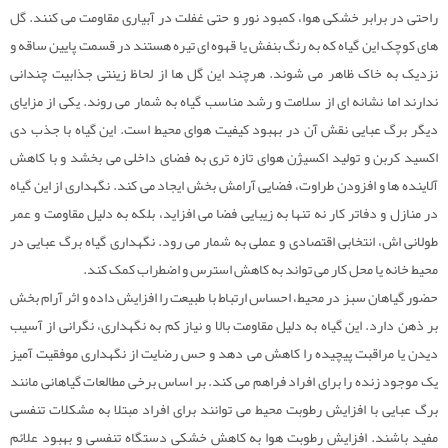
راحتی در برابر خشکی هوا، کمبود نور و حتی غفلت در آبیاری مقاومت می کنند. گل
های کوچک این گیاه که به رنگ بنفش یا قهوه ای تیره هستند در قسمت پایین ساقه و
نزدیک به خاک ظاهر می شوند. هرچند این گل ها از لحاظ زینتی جذابیت چندانی
ندارند اما نشانه ای از سلامت و رشد مناسب گیاه به شمار می روند. یکی از مزایای
دیگر برگ عبایی نقش آن در بهبود کیفیت هوای محیط است. این گیاه با جذب دی
اکسید کربن و تولید اکسیژن هوای تازه تری به فضای داخلی می بخشد و با کاهش
آلاینده ها و افزودن طراوت، فضایی آرامش بخش ایجاد می کند. نگهداری از این گیاه
در منازل و دفاتر کار نه تنها به زیبایی فضا می افزاید، بلکه به دلیل مقاومت و عمر
طولانی اش، انتخابی اقتصادی و عملی به شمار می رود. نگهداری گیاه برگ عبایی در
محیط خانه یا محل کار می تواند به کاهش استرس و اضطراب کمک کند.
حضور گیاهان سبز در محیط، احساس ارتباط با طبیعت را افزایش داده و اثر آرام بخش
بر ذهن دارد. این گیاه به دلیل مقاومت بالا و نیاز کم به نگهداری، نگرانی از آسیب
دیدن یا مراقبت پیچیده را کاهش می دهد و حس رضایت از نگهداری موفقیت آمیز
یک موجود زنده را برای افراد فراهم می کند. بر اساس برخی مطالعات گیاهانی مانند
برگ عبایی با افزایش رطوبت محیط می توانند برای افراد مبتلا به مشکلات تنفسی
مفید باشند. افزایش رطوبت هوا به کاهش خشکی دستگاه تنفسی و بهبود علائم