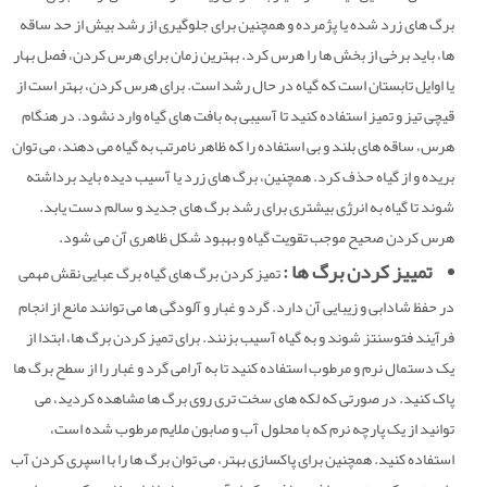
برگ های زرد شده یا پژمرده و همچنین برای جلوگیری از رشد بیش از حد ساقه
ها، باید برخی از بخش ها را هرس کرد. بهترین زمان برای هرس کردن، فصل بهار
یا اوایل تابستان است که گیاه در حال رشد است. برای هرس کردن، بهتر است از
قیچی تیز و تمیز استفاده کنید تا آسیبی به بافت های گیاه وارد نشود. در هنگام
هرس، ساقه های بلند و بی استفاده را که ظاهر نامرتب به گیاه می دهند، می توان
بریده و از گیاه حذف کرد. همچنین، برگ های زرد یا آسیب دیده باید برداشته
شوند تا گیاه به انرژی بیشتری برای رشد برگ های جدید و سالم دست یابد.
هرس کردن صحیح موجب تقویت گیاه و بهبود شکل ظاهری آن می شود.
تمییز کردن برگ ها :
تمیز کردن برگ های گیاه برگ عبایی نقش مهمی
در حفظ شادابی و زیبایی آن دارد. گرد و غبار و آلودگی ها می توانند مانع از انجام
فرآیند فتوسنتز شوند و به گیاه آسیب بزنند. برای تمیز کردن برگ ها، ابتدا از
یک دستمال نرم و مرطوب استفاده کنید تا به آرامی گرد و غبار را از سطح برگ ها
پاک کنید. در صورتی که لکه های سخت تری روی برگ ها مشاهده کردید، می
توانید از یک پارچه نرم که با محلول آب و صابون ملایم مرطوب شده است،
استفاده کنید. همچنین برای پاکسازی بهتر، می توان برگ ها را با اسپری کردن آب